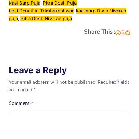
Kaal Sarp Puja
, 
Pitra Dosh Puja
best Pandit in Trimbakeshwar
, 
kaal sarp Dosh Nivaran
puja
, 
Pitra Dosh Nivaran puja
Share This :
Facebook
LinkedIn
Twitter
Leave a Reply
Your email address will not be published.
Required fields
are marked
*
Comment
*