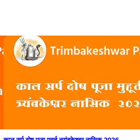
काल सर्प दोष पूजा मुहूर्त त्र्यंबकेश्वर नासिक 2026