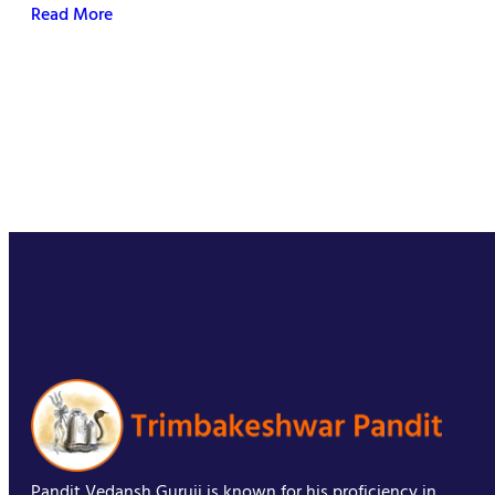
Read More
Pandit Vedansh Guruji is known for his proficiency in