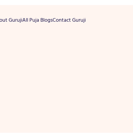
out Guruji
All Puja Blogs
Contact Guruji