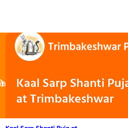
Kaal Sarp Shanti Puja at