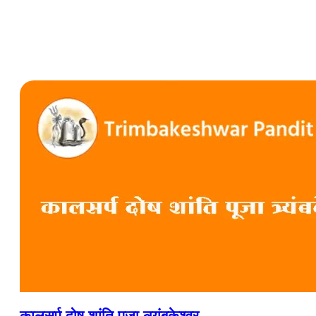
कालसर्प दोष शांति पूजा त्र्यंबकेश्वर