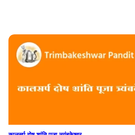
कालसर्प दोष शांति पूजा त्र्यंबकेश्वर