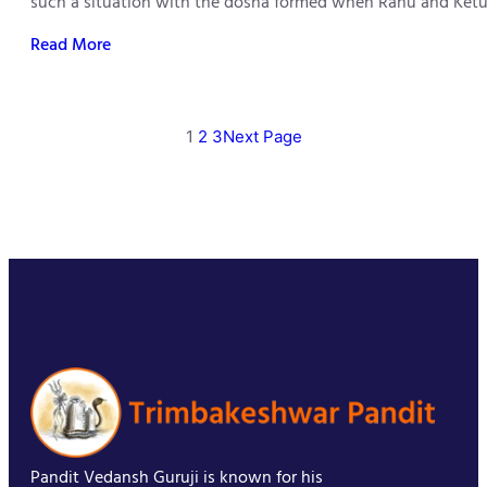
such a situation with the dosha formed when Rahu and Ketu 
Read More
1
2
3
Next Page
Pandit Vedansh Guruji is known for his