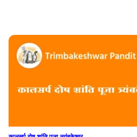
कालसर्प दोष शांति पूजा त्र्यंबकेश्वर