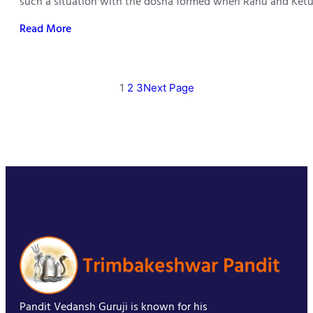
such a situation with the dosha formed when Rahu and Ketu 
Read More
1
2
3
Next Page
Pandit Vedansh Guruji is known for his