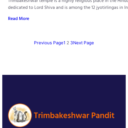
Trimbakeshwar temple is a highly religious place in the Hindu r
dedicated to Lord Shiva and is among the 12 jyotirlingas in I
Read More
Previous Page
1
2
3
Next Page