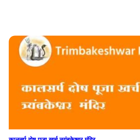
कालसर्प दोष पूजा खर्च त्र्यंबकेश्वर मंदिर