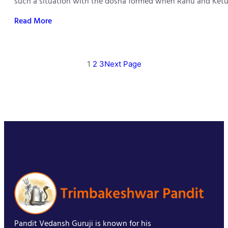
such a situation with the dosha formed when Rahu and Ketu 
Read More
1
2
3
Next Page
Pandit Vedansh Guruji is known for his