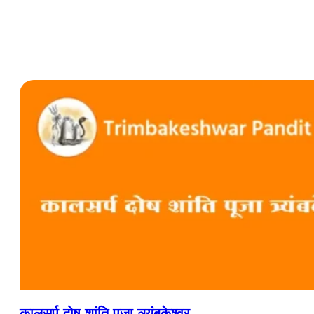
कालसर्प दोष शांति पूजा त्र्यंबकेश्वर