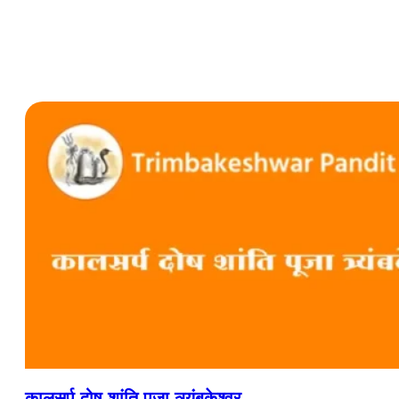
कालसर्प दोष शांति पूजा त्र्यंबकेश्वर