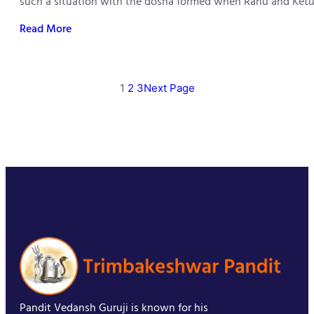
such a situation with the dosha formed when Rahu and Ketu 
Read More
1
2
3
Next Page
Pandit Vedansh Guruji is known for his