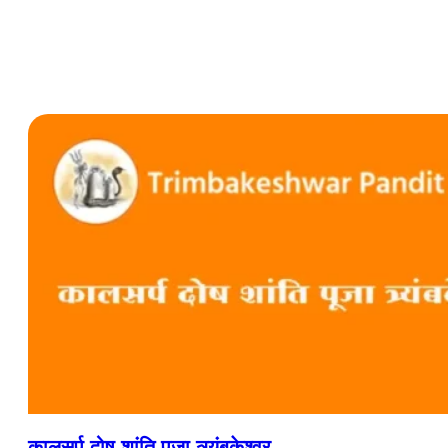
कालसर्प दोष शांति पूजा त्र्यंबकेश्वर