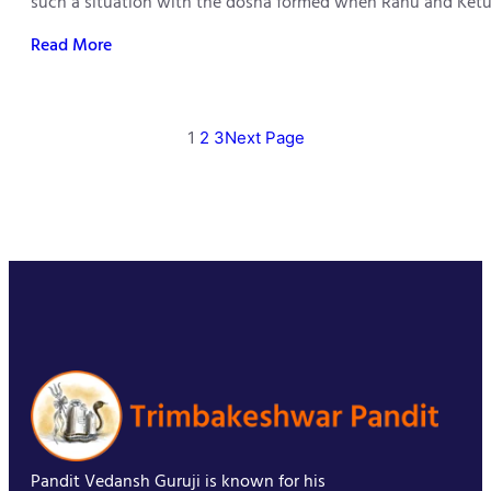
such a situation with the dosha formed when Rahu and Ketu 
Read More
1
2
3
Next Page
Pandit Vedansh Guruji is known for his