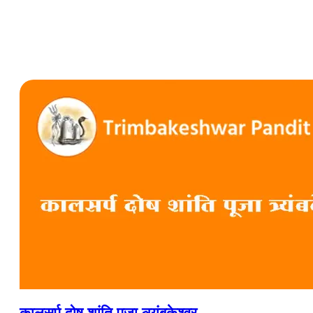
कालसर्प दोष शांति पूजा त्र्यंबकेश्वर