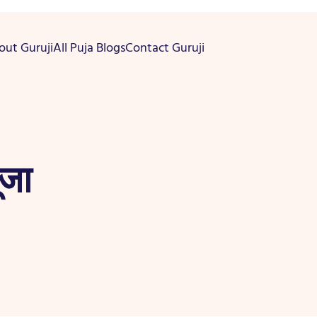
out Guruji
All Puja Blogs
Contact Guruji
ूजा