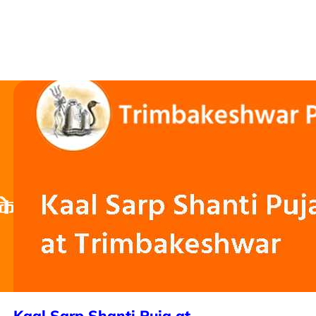
Kaal Sarp Shanti Puja at