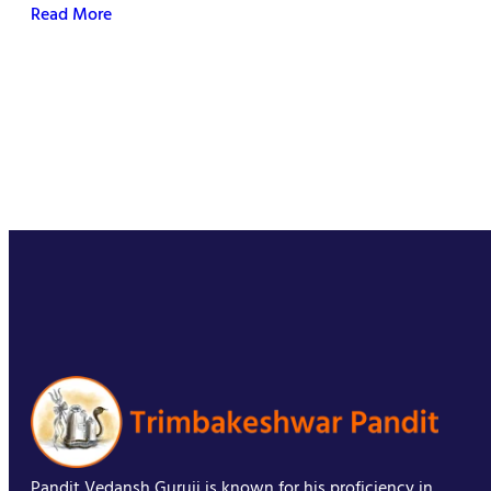
Read More
Pandit Vedansh Guruji is known for his proficiency in