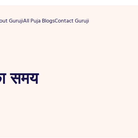
out Guruji
All Puja Blogs
Contact Guruji
का समय