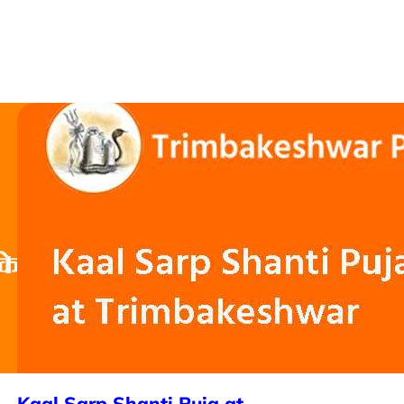
Kaal Sarp Shanti Puja at