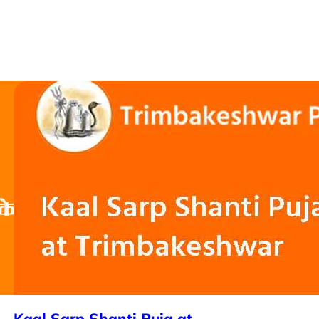
Kaal Sarp Shanti Puja at