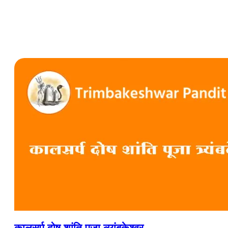
कालसर्प दोष शांति पूजा त्र्यंबकेश्वर