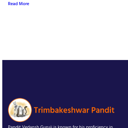
Read More
Pandit Vedansh Guruji is known for his proficiency in