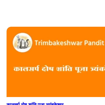
कालसर्प दोष शांति पूजा त्र्यंबकेश्वर