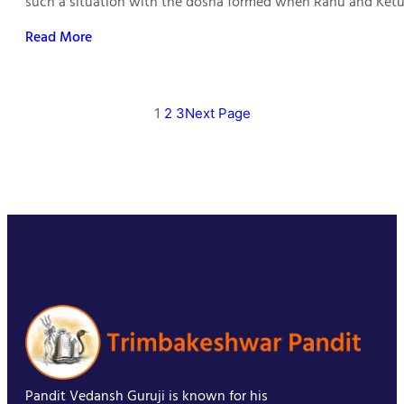
such a situation with the dosha formed when Rahu and Ketu 
Read More
1
2
3
Next Page
Pandit Vedansh Guruji is known for his