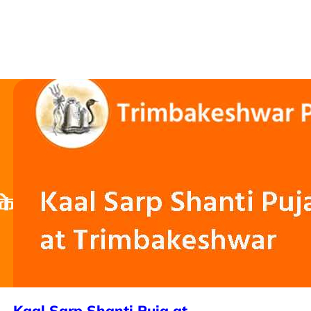
Kaal Sarp Shanti Puja at