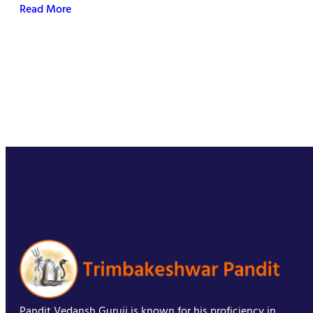
Read More
Pandit Vedansh Guruji is known for his proficiency in