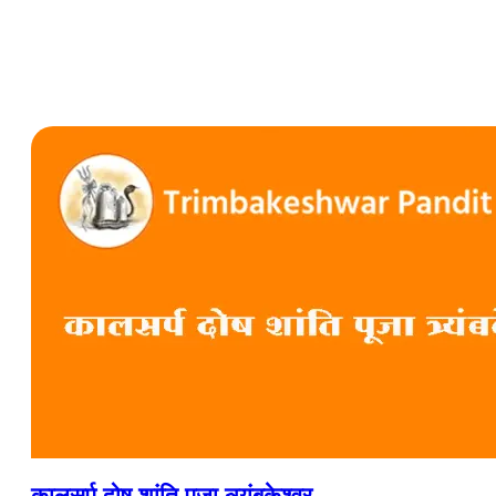
कालसर्प दोष शांति पूजा त्र्यंबकेश्वर