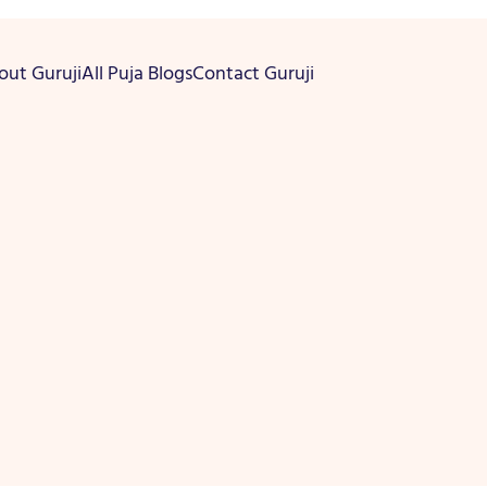
out Guruji
All Puja Blogs
Contact Guruji