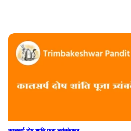
कालसर्प दोष शांति पूजा त्र्यंबकेश्वर