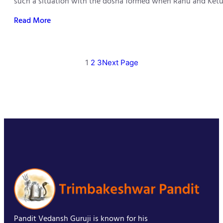
such a situation with the dosha formed when Rahu and Ketu 
Read More
1
2
3
Next Page
Pandit Vedansh Guruji is known for his