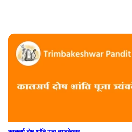
कालसर्प दोष शांति पूजा त्र्यंबकेश्वर