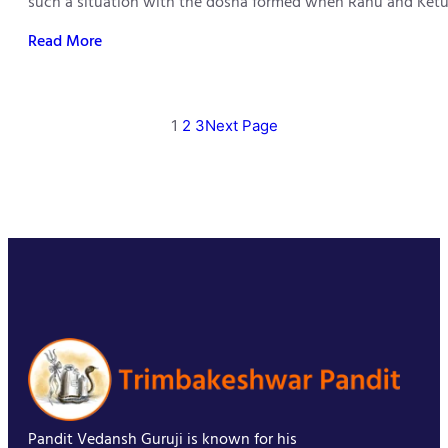
such a situation with the dosha formed when Rahu and Ketu 
Read More
1
2
3
Next Page
Pandit Vedansh Guruji is known for his