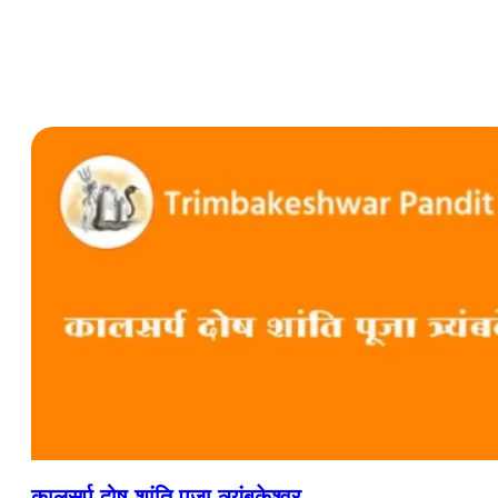
कालसर्प दोष शांति पूजा त्र्यंबकेश्वर