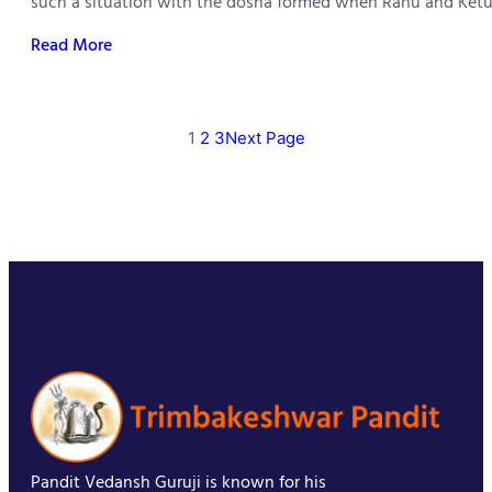
such a situation with the dosha formed when Rahu and Ketu 
Read More
1
2
3
Next Page
Pandit Vedansh Guruji is known for his