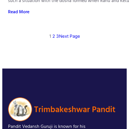
such a situation with the dosha formed when Rahu and Ketu 
Read More
1
2
3
Next Page
Pandit Vedansh Guruji is known for his