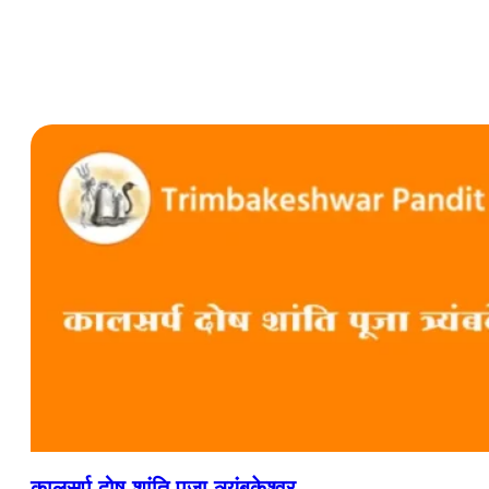
कालसर्प दोष शांति पूजा त्र्यंबकेश्वर